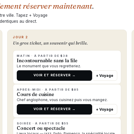
lement réserver maintenant
.
otre ville. Tapez + Voyage
identiques au direct.
JOUR 2
Un gros ticket, un souvenir qui brille.
MATIN · À PARTIR DE $38
Incontournable sans la file
Le monument que vous regretteriez.
VOIR ET RÉSERVER →
+ Voyage
APRÈS-MIDI · À PARTIR DE $85
Cours de cuisine
Chef anglophone, vous cuisinez puis vous mangez.
VOIR ET RÉSERVER →
+ Voyage
SOIRÉE · À PARTIR DE $55
Concert ou spectacle
Lieux locaux — jazz, fado, flamenco, la spécialité locale.