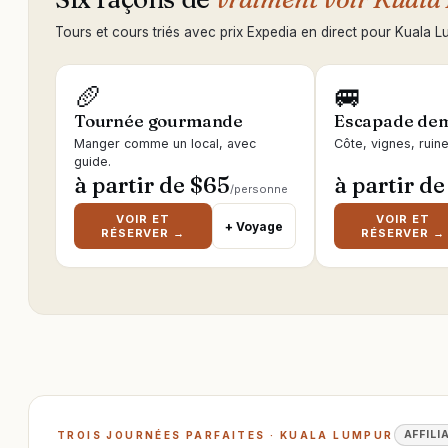
Tours et cours triés avec prix Expedia en direct pour Kuala L
🥖
🚐
Tournée gourmande
Escapade dem
Manger comme un local, avec
Côte, vignes, ruin
guide.
à partir de $
65
à partir de
/personne
VOIR ET
VOIR ET
+ Voyage
RÉSERVER →
RÉSERVER →
AFFILI
TROIS JOURNÉES PARFAITES · KUALA LUMPUR