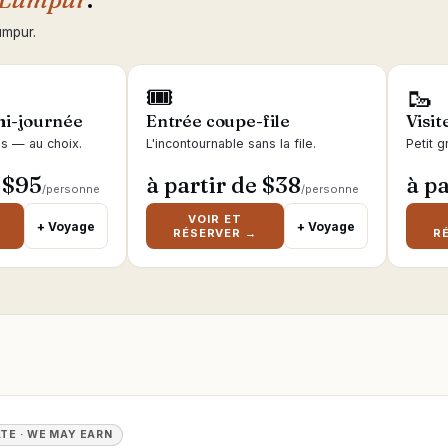
umpur.
🎟
🥾
i-journée
Entrée coupe-file
Visit
es — au choix.
L'incontournable sans la file.
Petit g
 $
95
à partir de $
38
à pa
/personne
/personne
VOIR ET
+ Voyage
+ Voyage
RÉSERVER →
R
ATE · WE MAY EARN