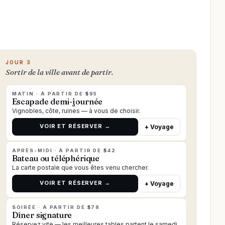
JOUR 3
Sortir de la ville avant de partir.
MATIN · À PARTIR DE $95
Escapade demi-journée
Vignobles, côte, ruines — à vous de choisir.
VOIR ET RÉSERVER →
+ Voyage
APRÈS-MIDI · À PARTIR DE $42
Bateau ou téléphérique
La carte postale que vous êtes venu chercher.
VOIR ET RÉSERVER →
+ Voyage
SOIRÉE · À PARTIR DE $78
Dîner signature
Réservez vite — les meilleures tables partent le samedi.