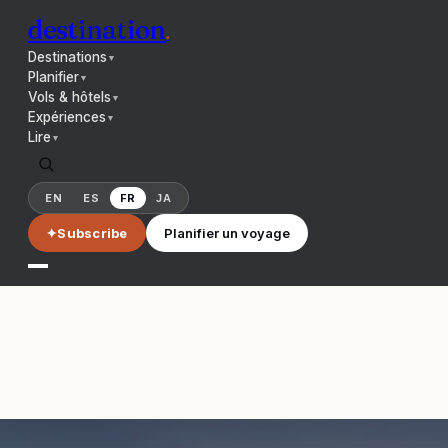
destination
.
Destinations
▼
Planifier
▼
Vols & hôtels
▼
Expériences
▼
Lire
▼
EN
ES
FR
JA
✦
Subscribe
Planifier un voyage