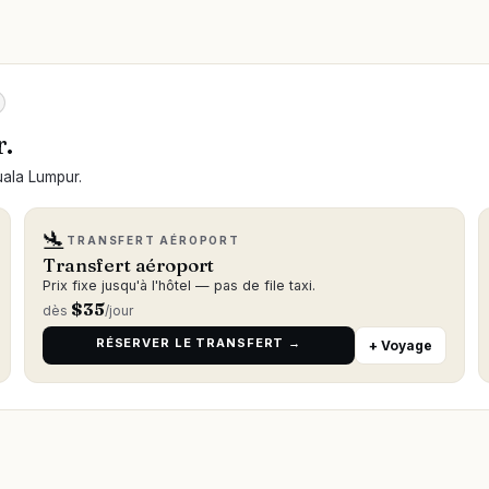
.
uala Lumpur.
🛬
TRANSFERT AÉROPORT
Transfert aéroport
Prix fixe jusqu'à l'hôtel — pas de file taxi.
$
35
dès
/jour
RÉSERVER LE TRANSFERT →
+ Voyage