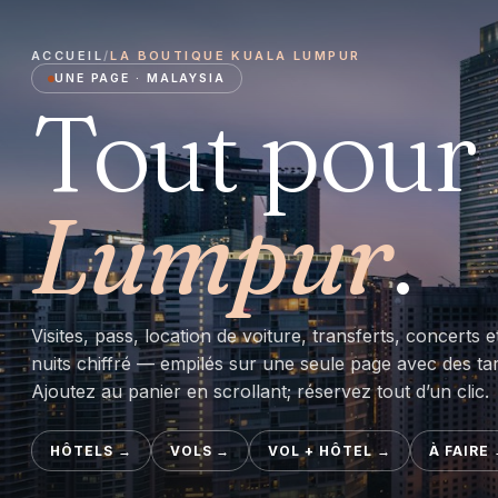
ACCUEIL
/
LA BOUTIQUE KUALA LUMPUR
UNE PAGE · MALAYSIA
Tout pour 
Lumpur
.
Visites, pass, location de voiture, transferts, concerts e
nuits chiffré — empilés sur une seule page avec des tarif
Ajoutez au panier en scrollant; réservez tout d’un clic.
HÔTELS
→
VOLS
→
VOL + HÔTEL
→
À FAIRE