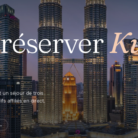
réserver
K
t un séjour de trois
s affiliés en direct.
→