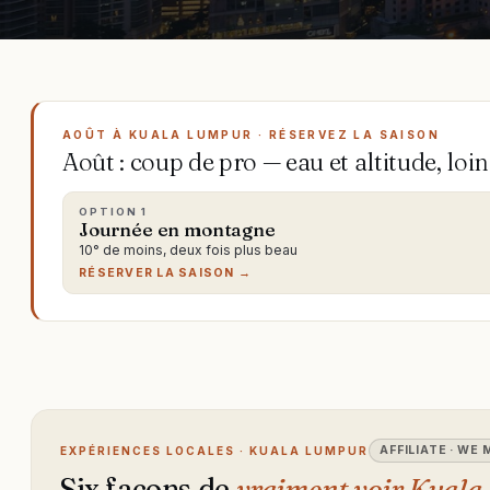
AOÛT À KUALA LUMPUR · RÉSERVEZ LA SAISON
Août : coup de pro — eau et altitude, loin
OPTION
1
Journée en montagne
10° de moins, deux fois plus beau
RÉSERVER LA SAISON →
AFFILIATE · WE
EXPÉRIENCES LOCALES · KUALA LUMPUR
Six façons de
vraiment voir Kual