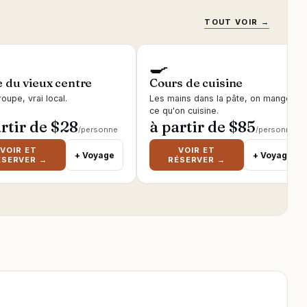
TOUT VOIR →
🍳
e du vieux centre
Cours de cuisine
roupe, vrai local.
Les mains dans la pâte, on mange
ce qu'on cuisine.
rtir de $
28
à partir de $
85
/personne
/personne
VOIR ET
VOIR ET
+ Voyage
+ Voyage
ÉSERVER →
RÉSERVER →