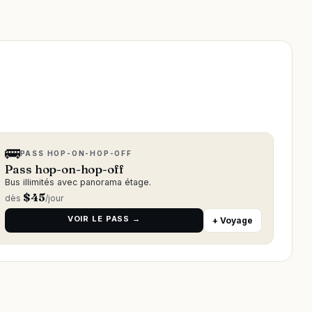
🚌
PASS HOP-ON-HOP-OFF
Pass hop-on-hop-off
Bus illimités avec panorama étage.
$
45
dès
/jour
VOIR LE PASS →
+ Voyage