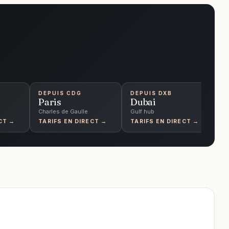
DEPUIS
CDG
DEPUIS
DXB
D
Paris
Dubai
S
Charles de Gaulle
Gulf hub
Ch
CT →
TARIFS EN DIRECT →
TARIFS EN DIRECT →
T