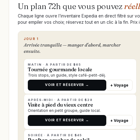
Un plan 72h que vous pouvez
réel
Chaque ligne ouvre l'inventaire Expedia en direct filtré sur v
pour empiler vos choix; réservez tout en un clic à la fin. Prix 
JOUR 1
Arrivée tranquille — manger d'abord, marcher
ensuite.
MATIN · À PARTIR DE $65
Tournée gourmande locale
Trois stops, un guide, style café-petit-déj.
VOIR ET RÉSERVER →
+ Voyage
APRÈS-MIDI · À PARTIR DE $28
Visite à pied du vieux centre
Orientation en petit groupe, guide local.
VOIR ET RÉSERVER →
+ Voyage
SOIRÉE · À PARTIR DE $45