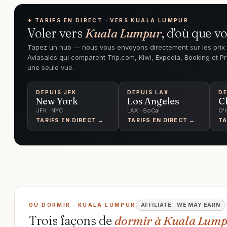
✈︎ TARIFS EN DIRECT · VERS KUALA LUMPUR
Voler vers
Kuala Lumpur
, d'où que vo
Tapez un hub — nous vous envoyons directement sur les prix 
Aviasales qui comparent Trip.com, Kiwi, Expedia, Booking et Pr
une seule vue.
DEPUIS
JFK
DEPUIS
LAX
DE
New York
Los Angeles
C
JFK · NYC
LAX · SoCal
O'
TARIFS EN DIRECT →
TARIFS EN DIRECT →
TA
OÙ DORMIR · KUALA LUMPUR
AFFILIATE · WE MAY EARN
Trois façons de
dormir à Kuala Lum