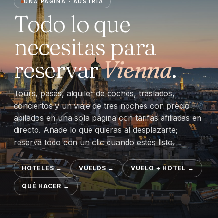
UNA PÁGINA · AUSTRIA
Todo lo que
necesitas para
reservar
Vienna
.
Tours, pases, alquiler de coches, traslados,
conciertos y un viaje de tres noches con precio —
apilados en una sola página con tarifas afiliadas en
directo. Añade lo que quieras al desplazarte;
reserva todo con un clic cuando estés listo.
HOTELES
→
VUELOS
→
VUELO + HOTEL
→
QUÉ HACER
→