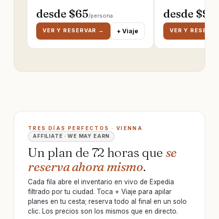
desde $
65
desde $
95
/persona
/
VER Y RESERVAR →
VER Y RESERV
+ Viaje
TRES DÍAS PERFECTOS · VIENNA
AFFILIATE · WE MAY EARN
Un plan de 72 horas que
se
reserva ahora mismo
.
Cada fila abre el inventario en vivo de Expedia
filtrado por tu ciudad. Toca + Viaje para apilar
planes en tu cesta; reserva todo al final en un solo
clic. Los precios son los mismos que en directo.