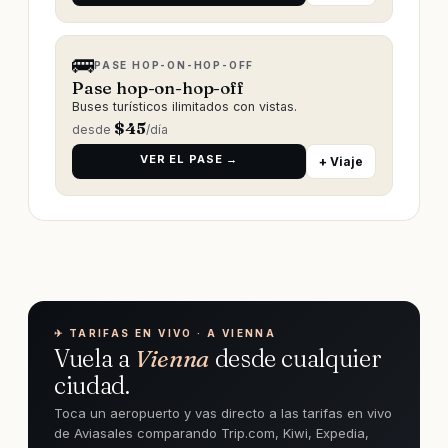
🚌
PASE HOP-ON-HOP-OFF
Pase hop-on-hop-off
Buses turísticos ilimitados con vistas.
$
45
desde
/día
VER EL PASE →
+ Viaje
✈︎ TARIFAS EN VIVO · A VIENNA
Vuela a
Vienna
desde cualquier
ciudad.
Toca un aeropuerto y vas directo a las tarifas en vivo
de Aviasales comparando Trip.com, Kiwi, Expedia,