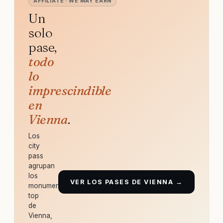
AFFILIATE · WE MAY EARN
Un
solo
pase,
todo
lo
imprescindible
en
Vienna
.
Los
city
pass
agrupan
los
VER LOS PASES DE VIENNA →
monumentos
top
de
Vienna,