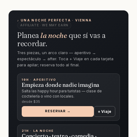
♪ UNA NOCHE PERFECTA · VIENNA
AFFILIATE · WE MAY EARN
Planea
la noche
que sí vas a
recordar.
Tres piezas, un arco claro — aperitivo →
espectáculo → after. Toca + Viaje en cada tarjeta
para apilar; reserva todo al final.
19H · APERITIVO
Empieza donde nadie imagina
Salta las happy hour para turistas — clase de
coctelería o vino con locales.
desde $
35
RESERVAR →
+ Viaje
21H · LA NOCHE
Concierto · teatro · comedia ·