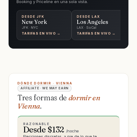
Booking y Priceline en una sola vista.
DESDE
JFK
DESDE
LAX
D
New York
Los Angeles
C
JFK · NYC
LAX · SoCal
O'
TARIFAS EN VIVO →
TARIFAS EN VIVO →
TA
DÓNDE DORMIR · VIENNA
AFFILIATE · WE MAY EARN
Tres formas de
dormir en
Vienna
.
RAZONABLE
Desde $
132
/noche
Elecciones discretas, a pie de lo que te