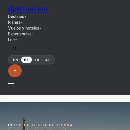
destination
.
Destinos
▼
Planea
▼
Vuelos y hoteles
▼
Experiencias
▼
Lee
▼
EN
ES
FR
JA
✦
INICIO
/
LA TIENDA DE VIENNA