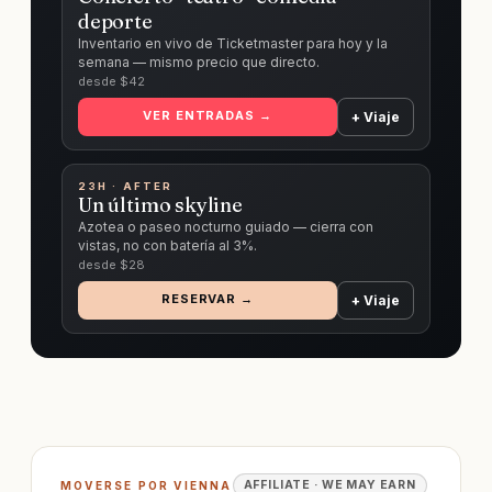
deporte
Inventario en vivo de Ticketmaster para hoy y la
semana — mismo precio que directo.
desde $
42
VER ENTRADAS →
+ Viaje
23H · AFTER
Un último skyline
Azotea o paseo nocturno guiado — cierra con
vistas, no con batería al 3%.
desde $
28
RESERVAR →
+ Viaje
AFFILIATE · WE MAY EARN
MOVERSE POR VIENNA