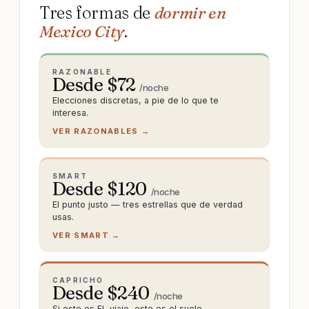
Tres formas de
dormir en
Mexico City
.
RAZONABLE
Desde $
72
/noche
Elecciones discretas, a pie de lo que te
interesa.
VER RAZONABLES →
SMART
Desde $
120
/noche
El punto justo — tres estrellas que de verdad
usas.
VER SMART →
CAPRICHO
Desde $
240
/noche
Si este es EL viaje, este es el suelo.