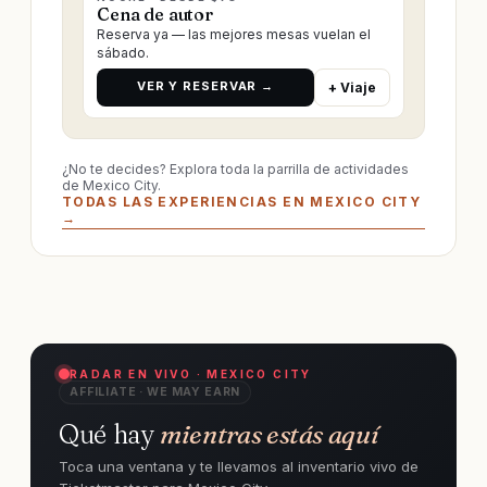
Cena de autor
Reserva ya — las mejores mesas vuelan el
sábado.
VER Y RESERVAR →
+ Viaje
¿No te decides? Explora toda la parrilla de actividades
de Mexico City.
TODAS LAS EXPERIENCIAS EN MEXICO CITY
→
RADAR EN VIVO · MEXICO CITY
AFFILIATE · WE MAY EARN
Qué hay
mientras estás aquí
Toca una ventana y te llevamos al inventario vivo de