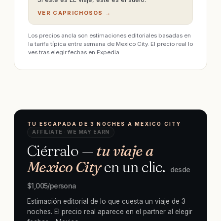
VER CAPRICHOSOS →
Los precios ancla son estimaciones editoriales basadas en
la tarifa típica entre semana de Mexico City. El precio real lo
ves tras elegir fechas en Expedia.
TU ESCAPADA DE 3 NOCHES A MEXICO CITY
AFFILIATE · WE MAY EARN
Ciérralo —
tu viaje a
Mexico City
en un clic.
desde
$
1,005
/persona
Estimación editorial de lo que cuesta un viaje de 3
noches. El precio real aparece en el partner al elegir