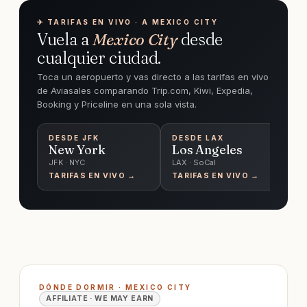
✈︎ TARIFAS EN VIVO · A MEXICO CITY
Vuela a
Mexico City
desde
cualquier ciudad.
Toca un aeropuerto y vas directo a las tarifas en vivo
de Aviasales comparando Trip.com, Kiwi, Expedia,
Booking y Priceline en una sola vista.
DESDE
JFK
DESDE
LAX
D
New York
Los Angeles
C
JFK · NYC
LAX · SoCal
O'
TARIFAS EN VIVO →
TARIFAS EN VIVO →
TA
DÓNDE DORMIR · MEXICO CITY
AFFILIATE · WE MAY EARN