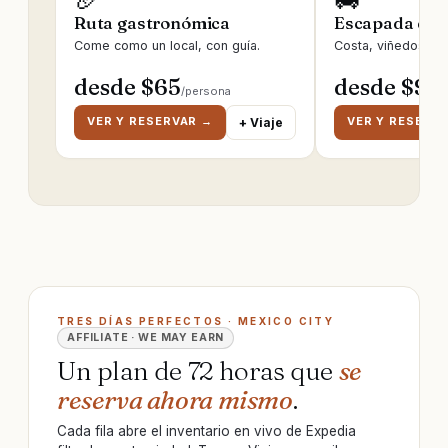
Ruta gastronómica
Escapada de 
Come como un local, con guía.
Costa, viñedos, ru
desde $
65
desde $
95
/persona
/
VER Y RESERVAR →
VER Y RESERV
+ Viaje
TRES DÍAS PERFECTOS · MEXICO CITY
AFFILIATE · WE MAY EARN
Un plan de 72 horas que
se
reserva ahora mismo
.
Cada fila abre el inventario en vivo de Expedia