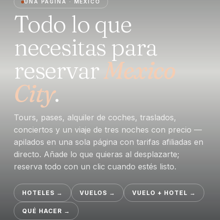
UNA PÁGINA · MEXICO
Todo lo que
necesitas para
reservar
Mexico
City
.
Tours, pases, alquiler de coches, traslados,
conciertos y un viaje de tres noches con precio —
apilados en una sola página con tarifas afiliadas en
directo. Añade lo que quieras al desplazarte;
reserva todo con un clic cuando estés listo.
HOTELES
→
VUELOS
→
VUELO + HOTEL
→
QUÉ HACER
→