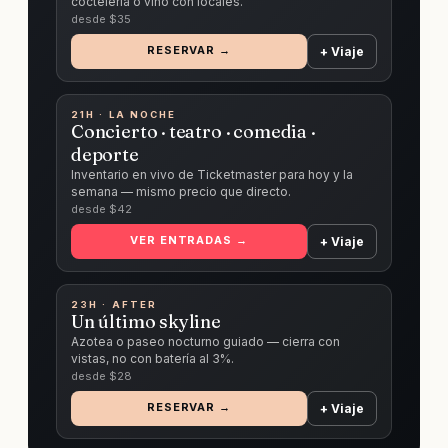
coctelería o vino con locales.
desde $
35
RESERVAR →
+ Viaje
21H · LA NOCHE
Concierto · teatro · comedia ·
deporte
Inventario en vivo de Ticketmaster para hoy y la
semana — mismo precio que directo.
desde $
42
VER ENTRADAS →
+ Viaje
23H · AFTER
Un último skyline
Azotea o paseo nocturno guiado — cierra con
vistas, no con batería al 3%.
desde $
28
RESERVAR →
+ Viaje