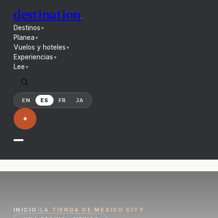
destination
.
Destinos
▼
Planea
▼
Vuelos y hoteles
▼
Experiencias
▼
Lee
▼
EN
ES
FR
JA
✦
INICIO
/
LA TIENDA DE MEXICO CITY