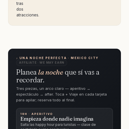
tras
dos
atracciones.
♪ UNA NOCHE PERFECTA · MEXICO CITY
AFFILIATE · WE MAY EARN
Planea
la noche
que sí vas a
recordar.
Tres piezas, un arco claro — aperitivo →
espectáculo → after. Toca + Viaje en cada tarjeta
para apilar; reserva todo al final.
19H · APERITIVO
Empieza donde nadie imagina
Salta las happy hour para turistas — clase de