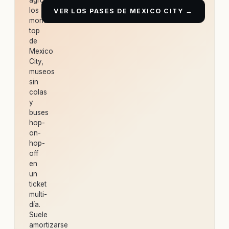
agrupan
los
VER LOS PASES DE MEXICO CITY →
monumentos
top
de
Mexico
City,
museos
sin
colas
y
buses
hop-
on-
hop-
off
en
un
ticket
multi-
día.
Suele
amortizarse