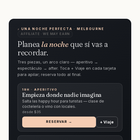
♪ UNA NOCHE PERFECTA · MELBOURNE
AFFILIATE · WE MAY EARN
Planea
la noche
que sí vas a
recordar.
Tres piezas, un arco claro — aperitivo →
espectáculo → after. Toca + Viaje en cada tarjeta
para apilar; reserva todo al final.
19H · APERITIVO
Empieza donde nadie imagina
Salta las happy hour para turistas — clase de
coctelería o vino con locales.
desde $
35
RESERVAR →
+ Viaje