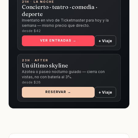
21H · LA NOCHE
Concierto · teatro · comedia ·
deporte
Inventario en vivo de Ticketmaster para hoy y la
semana — mismo precio que directo.
desde $
42
VER ENTRADAS →
+ Viaje
23H · AFTER
Un último skyline
Azotea o paseo nocturno guiado — cierra con
vistas, no con batería al 3%.
desde $
28
RESERVAR →
+ Viaje