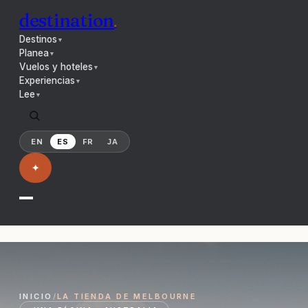
destination
.
Destinos
▼
Planea
▼
Vuelos y hoteles
▼
Experiencias
▼
Lee
▼
EN
ES
FR
JA
✦
INICIO
/
LA TIENDA DE MELBOURNE