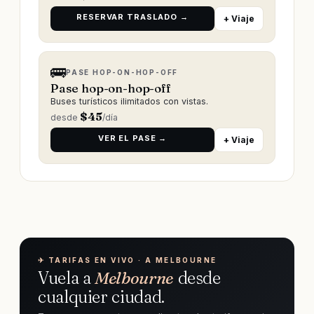
RESERVAR TRASLADO →
+ Viaje
🚌
PASE HOP-ON-HOP-OFF
Pase hop-on-hop-off
Buses turísticos ilimitados con vistas.
$
45
desde
/día
VER EL PASE →
+ Viaje
✈︎ TARIFAS EN VIVO · A MELBOURNE
Vuela a
Melbourne
desde
cualquier ciudad.