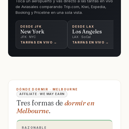
Toca un aeropuerto y vas directo a las tarifas en vivo
de Aviasales comparando Trip.com, Kiwi, Expedia,
Booking y Priceline en una sola vista.
DESDE
JFK
DESDE
LAX
D
New York
Los Angeles
C
JFK · NYC
LAX · SoCal
O'
TARIFAS EN VIVO →
TARIFAS EN VIVO →
TA
DÓNDE DORMIR · MELBOURNE
AFFILIATE · WE MAY EARN
Tres formas de
dormir en
Melbourne
.
RAZONABLE