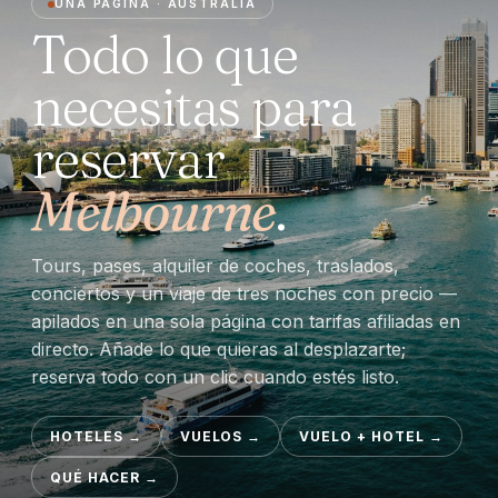
UNA PÁGINA · AUSTRALIA
Todo lo que
necesitas para
reservar
Melbourne
.
Tours, pases, alquiler de coches, traslados,
conciertos y un viaje de tres noches con precio —
apilados en una sola página con tarifas afiliadas en
directo. Añade lo que quieras al desplazarte;
reserva todo con un clic cuando estés listo.
HOTELES
→
VUELOS
→
VUELO + HOTEL
→
QUÉ HACER
→