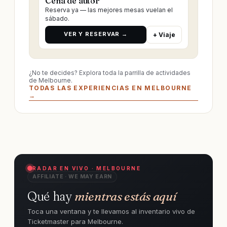
Cena de autor
Reserva ya — las mejores mesas vuelan el
sábado.
VER Y RESERVAR →
+ Viaje
¿No te decides? Explora toda la parrilla de actividades
de Melbourne.
TODAS LAS EXPERIENCIAS EN MELBOURNE
→
RADAR EN VIVO · MELBOURNE
AFFILIATE · WE MAY EARN
Qué hay
mientras estás aquí
Toca una ventana y te llevamos al inventario vivo de
Ticketmaster para Melbourne.