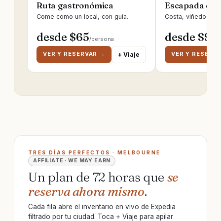
Ruta gastronómica
Escapada de 
Come como un local, con guía.
Costa, viñedos, ru
desde $
65
desde $
95
/persona
/
VER Y RESERVAR →
VER Y RESERV
+ Viaje
TRES DÍAS PERFECTOS · MELBOURNE
AFFILIATE · WE MAY EARN
Un plan de 72 horas que
se
reserva ahora mismo
.
Cada fila abre el inventario en vivo de Expedia
filtrado por tu ciudad. Toca + Viaje para apilar