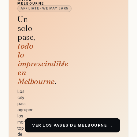
MELBOURNE
AFFILIATE · WE MAY EARN
Un
solo
pase,
todo
lo
imprescindible
en
Melbourne
.
Los
city
pass
agrupan
los
monumentos
VER LOS PASES DE MELBOURNE →
top
de