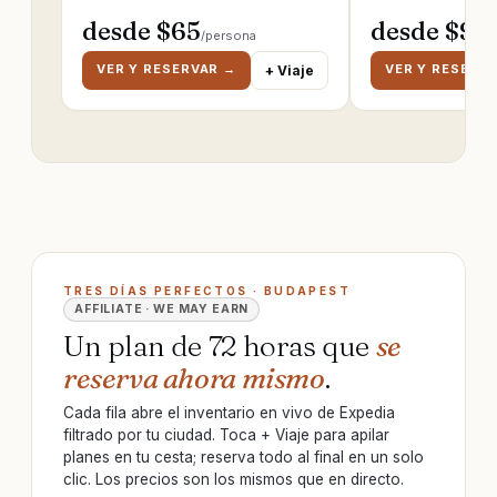
desde $
65
desde $
95
/persona
/
VER Y RESERVAR →
VER Y RESERV
+ Viaje
TRES DÍAS PERFECTOS · BUDAPEST
AFFILIATE · WE MAY EARN
Un plan de 72 horas que
se
reserva ahora mismo
.
Cada fila abre el inventario en vivo de Expedia
filtrado por tu ciudad. Toca + Viaje para apilar
planes en tu cesta; reserva todo al final en un solo
clic. Los precios son los mismos que en directo.