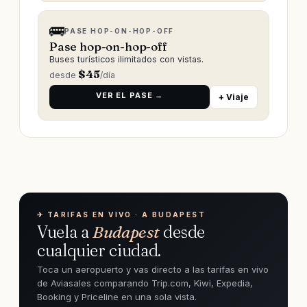
🚌
PASE HOP-ON-HOP-OFF
Pase hop-on-hop-off
Buses turísticos ilimitados con vistas.
$
45
desde
/día
VER EL PASE →
+ Viaje
✈︎ TARIFAS EN VIVO · A BUDAPEST
Vuela a
Budapest
desde
cualquier ciudad.
Toca un aeropuerto y vas directo a las tarifas en vivo
de Aviasales comparando Trip.com, Kiwi, Expedia,
Booking y Priceline en una sola vista.