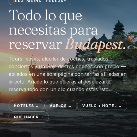
UNA PÁGINA · HUNGARY
Todo lo que
necesitas para
reservar
Budapest
.
Tours, pases, alquiler de coches, traslados,
conciertos y un viaje de tres noches con precio —
apilados en una sola página con tarifas afiliadas en
directo. Añade lo que quieras al desplazarte;
reserva todo con un clic cuando estés listo.
HOTELES
→
VUELOS
→
VUELO + HOTEL
→
QUÉ HACER
→