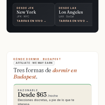
DESDE
JFK
DESDE
LAX
D
New York
Los Angeles
C
JFK · NYC
LAX · SoCal
O'
TARIFAS EN VIVO →
TARIFAS EN VIVO →
TA
DÓNDE DORMIR · BUDAPEST
AFFILIATE · WE MAY EARN
Tres formas de
dormir en
Budapest
.
RAZONABLE
Desde $
63
/noche
Elecciones discretas, a pie de lo que te
interesa.