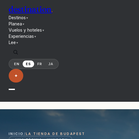
destination
.
Destinos
▼
Planea
▼
Vuelos y hoteles
▼
Experiencias
▼
Lee
▼
EN
ES
FR
JA
✦
INICIO
/
LA TIENDA DE BUDAPEST