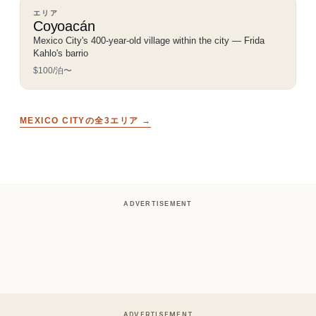
エリア
Coyoacán
Mexico City's 400-year-old village within the city — Frida
Kahlo's barrio
$100/泊〜
MEXICO CITYの全3エリア →
ADVERTISEMENT
ADVERTISEMENT