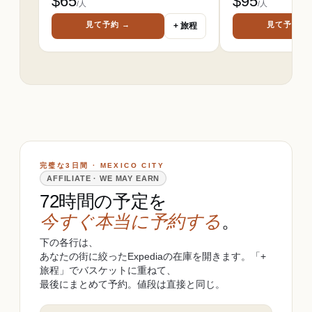
$
65
$
95
/人
/人
見て予約 →
見て予約 →
+ 旅程
完璧な3日間 · MEXICO CITY
AFFILIATE · WE MAY EARN
72時間の予定を
今すぐ本当に予約する
。
下の各行は、
あなたの街に絞ったExpediaの在庫を開きます。「+
旅程」でバスケットに重ねて、
最後にまとめて予約。値段は直接と同じ。