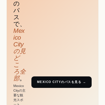
の
パ
ス
で、
Mex
ico
City
の見
ど
こ
ろ全
部
。
MEXICO CITYのパスを見る →
Mexico
Cityの主
要な観
光スポ
ット、