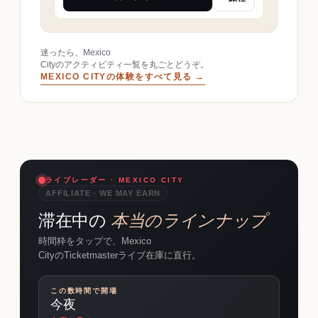
迷ったら、Mexico
Cityのアクティビティ一覧を丸ごとどうぞ。
MEXICO CITYの体験をすべて見る →
ライブレーダー · MEXICO CITY
AFFILIATE · WE MAY EARN
滞在中の
本当のラインナップ
時間枠をタップで、Mexico
CityのTicketmasterライブ在庫に直行。
この数時間で開場
今夜