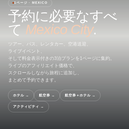
1ページ · MEXICO
予約に必要なすべ
て
Mexico City
.
ツアー、パス、レンタカー、空港送迎、
ライブイベント、
そして料金表示付きの3泊プランを1ページに集約。
ライブのアフィリエイト価格で、
スクロールしながら旅程に追加し、
まとめて予約できます。
ホテル
→
航空券
→
航空券＋ホテル
→
アクティビティ
→