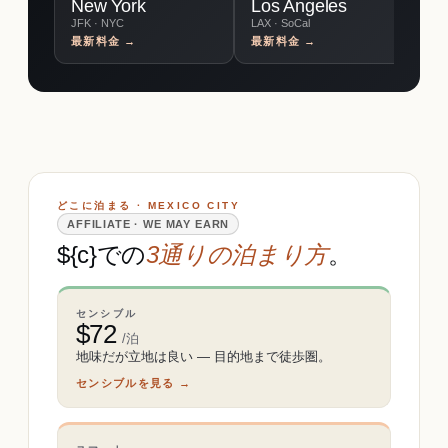
New York
Los Angeles
C
JFK · NYC
LAX · SoCal
O'
最新料金 →
最新料金 →
最
どこに泊まる · MEXICO CITY
AFFILIATE · WE MAY EARN
${c}での
3通りの泊まり方
。
センシブル
$
72
/泊
地味だが立地は良い ― 目的地まで徒歩圏。
センシブルを見る →