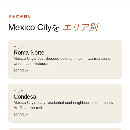
さらに深掘り
Mexico Cityを
エリア別
エリア
Roma Norte
Mexico City's best-dressed colonia — porfiriato mansions,
world-class restaurants
$120/泊〜
エリア
Condesa
Mexico City's leafy-residential cool neighbourhood — parks,
Art Deco, no rush
$130/泊〜