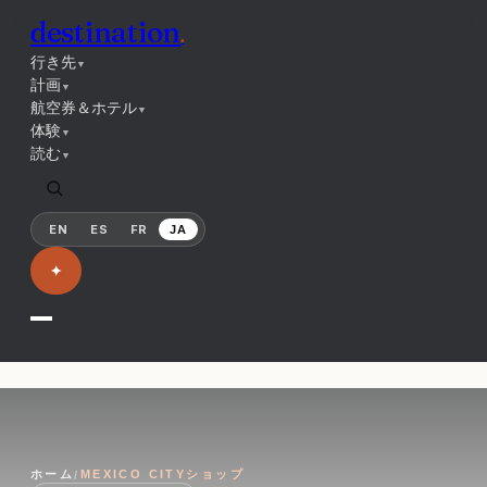
destination
.
行き先
▼
計画
▼
航空券＆ホテル
▼
体験
▼
読む
▼
EN
ES
FR
JA
✦
ホーム
MEXICO CITYショップ
/