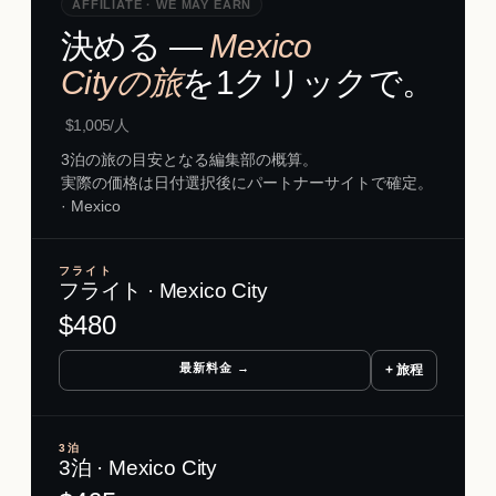
AFFILIATE · WE MAY EARN
決める ―
Mexico
Cityの旅
を1クリックで。
$
1,005
/人
3泊の旅の目安となる編集部の概算。
実際の価格は日付選択後にパートナーサイトで確定。
· Mexico
フライト
フライト · Mexico City
$
480
最新料金 →
+ 旅程
3泊
3泊 · Mexico City