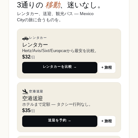
3通りの
移動
、迷いなし。
レンタカー、送迎、観光パス ― Mexico
Cityの旅に合うものを。
🚗
レンタカー
レンタカー
Hertz/Avis/Sixt/Europcarから最安を比較。
$
32
/日
レンタカーを比較 →
+ 旅程
🛬
空港送迎
空港送迎
ホテルまで定額 ― タクシー行列なし。
$
35
/日
送迎を予約 →
+ 旅程