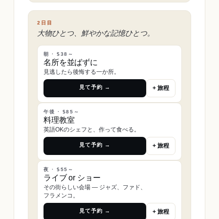
2日目
大物ひとつ、鮮やかな記憶ひとつ。
朝 · $38～
名所を並ばずに
見逃したら後悔する一か所。
見て予約 →
+ 旅程
午後 · $85～
料理教室
英語OKのシェフと、作って食べる。
見て予約 →
+ 旅程
夜 · $55～
ライブ or ショー
その街らしい会場 ― ジャズ、ファド、
フラメンコ。
見て予約 →
+ 旅程