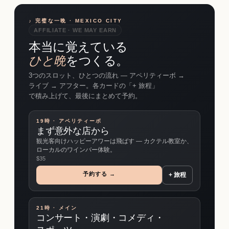
♪ 完璧な一晩 · MEXICO CITY
AFFILIATE · WE MAY EARN
本当に覚えている
ひと晩
をつくる。
3つのスロット、ひとつの流れ ― アペリティーボ →
ライブ → アフター。各カードの「+ 旅程」
で積み上げて、最後にまとめて予約。
19時 · アペリティーボ
まず意外な店から
観光客向けハッピーアワーは飛ばす ― カクテル教室か、
ローカルのワインバー体験。
$
35
予約する →
+ 旅程
21時 · メイン
コンサート・演劇・コメディ・