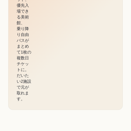
優先入
場でき
る美術
館、
乗り降
り自由
バスが
まとめ
て1枚の
複数日
チケッ
トに。
だいた
い2施設
で元が
取れま
す。