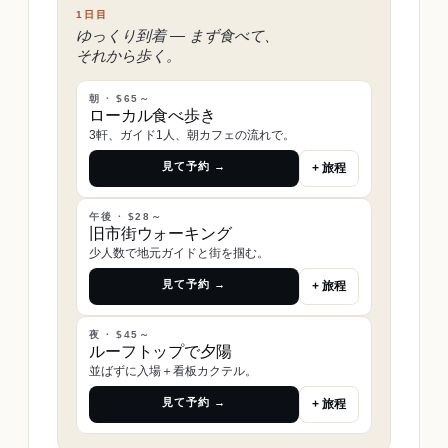
1日目
ゆっくり到着 ― まず食べて、
それから歩く。
朝 · $65～
ローカル食べ歩き
3軒、ガイド1人、朝カフェの流れで。
見て予約 →
+ 旅程
午後 · $28～
旧市街ウォーキング
少人数で地元ガイドと街を掴む。
見て予約 →
+ 旅程
夜 · $45～
ルーフトップで夕陽
並ばずに入場＋看板カクテル。
見て予約 →
+ 旅程