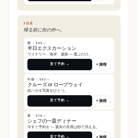
3日目
帰る前に街の外へ。
朝 · $95～
半日エクスカーション
ワイナリー、海岸、遺跡 ― 選ぶだけ。
見て予約 →
+ 旅程
午後 · $42～
クルーズ or ロープウェイ
絵ハガキ写真をひとつ。
見て予約 →
+ 旅程
夜 · $78～
シェフの一皿ディナー
今すぐ予約を ― 週末の良席は秒で消える。
見て予約 →
+ 旅程