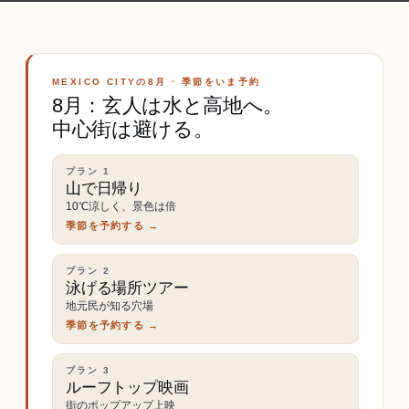
MEXICO CITYの8月 · 季節をいま予約
8月：玄人は水と高地へ。
中心街は避ける。
プラン
1
山で日帰り
10℃涼しく、景色は倍
季節を予約する →
プラン
2
泳げる場所ツアー
地元民が知る穴場
季節を予約する →
プラン
3
ルーフトップ映画
街のポップアップ上映