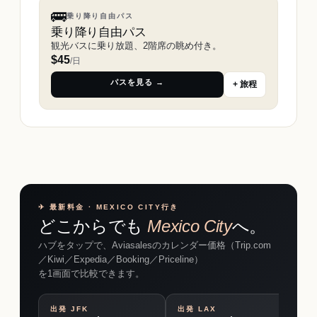
🚌
乗り降り自由パス
乗り降り自由パス
観光バスに乗り放題、2階席の眺め付き。
$
45
/日
パスを見る →
+ 旅程
✈︎ 最新料金 · MEXICO CITY行き
どこからでも
Mexico City
へ。
ハブをタップで、Aviasalesのカレンダー価格（Trip.com
／Kiwi／Expedia／Booking／Priceline）
を1画面で比較できます。
出発
JFK
出発
LAX
出