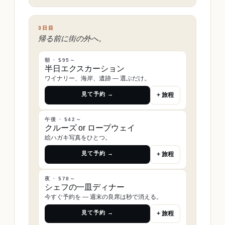
3日目
帰る前に街の外へ。
朝 · $95～
半日エクスカーション
ワイナリー、海岸、遺跡 ― 選ぶだけ。
見て予約 →
+ 旅程
午後 · $42～
クルーズ or ロープウェイ
絵ハガキ写真をひとつ。
見て予約 →
+ 旅程
夜 · $78～
シェフの一皿ディナー
今すぐ予約を ― 週末の良席は秒で消える。
見て予約 →
+ 旅程