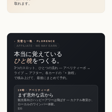
取れます。
♪ 完璧な一晩 · FLORENCE
AFFILIATE · WE MAY EARN
本当に覚えている
ひと晩
をつくる。
3つのスロット、ひとつの流れ ― アペリティーボ →
ライブ → アフター。各カードの「+ 旅程」
で積み上げて、最後にまとめて予約。
19時 · アペリティーボ
まず意外な店から
観光客向けハッピーアワーは飛ばす ― カクテル教室か、
ローカルのワインバー体験。
$
35