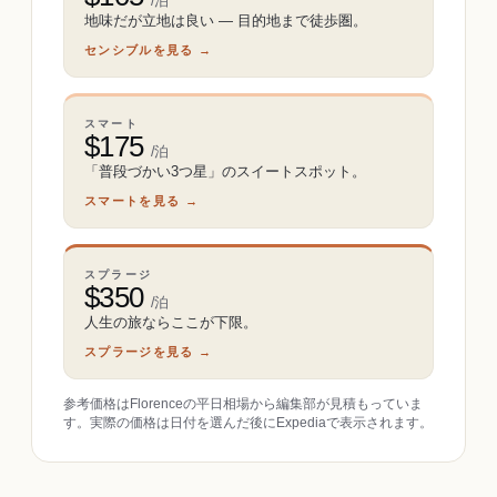
/泊
地味だが立地は良い ― 目的地まで徒歩圏。
センシブルを見る →
スマート
$
175
/泊
「普段づかい3つ星」のスイートスポット。
スマートを見る →
スプラージ
$
350
/泊
人生の旅ならここが下限。
スプラージを見る →
参考価格はFlorenceの平日相場から編集部が見積もっていま
す。実際の価格は日付を選んだ後にExpediaで表示されます。