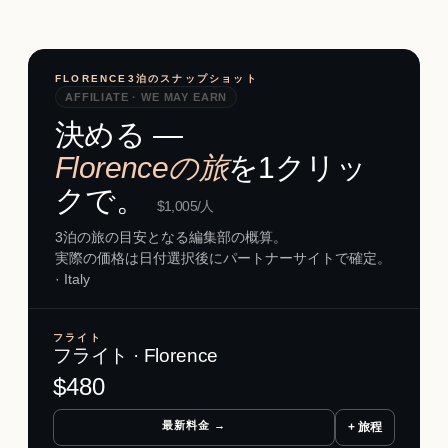
FLORENCE3泊のスナップショット
AFFILIATE · WE MAY EARN
決める ―
Florenceの旅
を1クリッ
クで。
$
1,005
/人
3泊の旅の目安となる編集部の概算。
実際の価格は日付選択後にパートナーサイトで確定。
· Italy
フライト
フライト · Florence
$
480
最新料金 →
+ 旅程