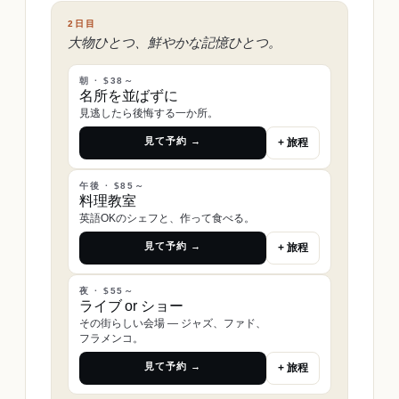
2日目
大物ひとつ、鮮やかな記憶ひとつ。
朝 · $38～
名所を並ばずに
見逃したら後悔する一か所。
見て予約 →
+ 旅程
午後 · $85～
料理教室
英語OKのシェフと、作って食べる。
見て予約 →
+ 旅程
夜 · $55～
ライブ or ショー
その街らしい会場 ― ジャズ、ファド、
フラメンコ。
見て予約 →
+ 旅程