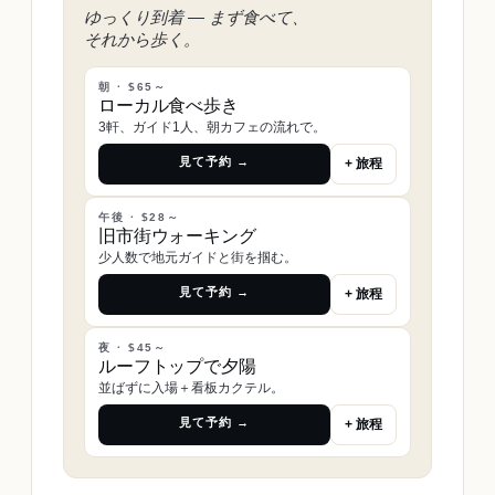
ゆっくり到着 ― まず食べて、
それから歩く。
朝 · $65～
ローカル食べ歩き
3軒、ガイド1人、朝カフェの流れで。
見て予約 →
+ 旅程
午後 · $28～
旧市街ウォーキング
少人数で地元ガイドと街を掴む。
見て予約 →
+ 旅程
夜 · $45～
ルーフトップで夕陽
並ばずに入場＋看板カクテル。
見て予約 →
+ 旅程