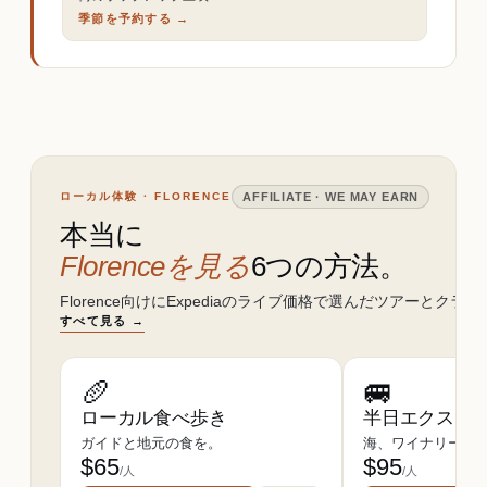
季節を予約する →
ローカル体験 · FLORENCE
AFFILIATE · WE MAY EARN
本当に
Florenceを見る
6つの方法。
Florence向けにExpediaのライブ価格で選んだツアーとクラス
すべて見る →
🥖
🚐
ローカル食べ歩き
半日エクスカ
ガイドと地元の食を。
海、ワイナリー、遺
$
65
$
95
/人
/人