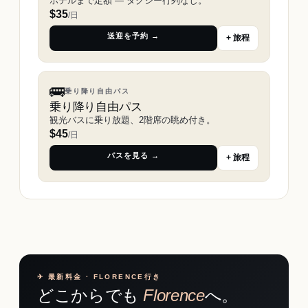
ホテルまで定額 ― タクシー行列なし。
$
35
/日
送迎を予約 →
+ 旅程
🚌
乗り降り自由パス
乗り降り自由パス
観光バスに乗り放題、2階席の眺め付き。
$
45
/日
パスを見る →
+ 旅程
✈︎ 最新料金 · FLORENCE行き
どこからでも
Florence
へ。