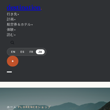
destination
.
行き先
▼
計画
▼
航空券＆ホテル
▼
体験
▼
読む
▼
EN
ES
FR
JA
✦
ホーム
FLORENCEショップ
/