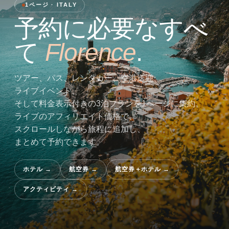
1ページ · ITALY
予約に必要なすべ
て
Florence
.
ツアー、パス、レンタカー、空港送迎、
ライブイベント、
そして料金表示付きの3泊プランを1ページに集約。
ライブのアフィリエイト価格で、
スクロールしながら旅程に追加し、
まとめて予約できます。
ホテル
→
航空券
→
航空券＋ホテル
→
アクティビティ
→