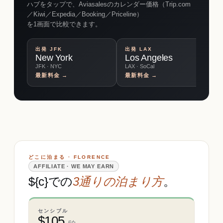
ハブをタップで、Aviasalesのカレンダー価格（Trip.com
／Kiwi／Expedia／Booking／Priceline）
を1画面で比較できます。
出発
JFK
出発
LAX
出
New York
Los Angeles
C
JFK · NYC
LAX · SoCal
O'
最新料金 →
最新料金 →
最
どこに泊まる · FLORENCE
AFFILIATE · WE MAY EARN
${c}での
3通りの泊まり方
。
センシブル
$
105