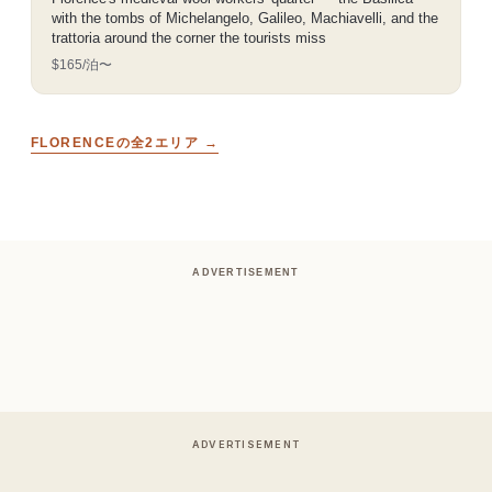
with the tombs of Michelangelo, Galileo, Machiavelli, and the
trattoria around the corner the tourists miss
$165/泊〜
FLORENCEの全2エリア →
ADVERTISEMENT
ADVERTISEMENT