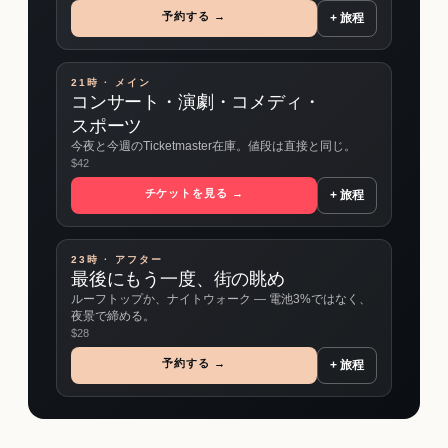
予約する →
+ 旅程
21時 · メイン
コンサート・演劇・コメディ・
スポーツ
今夜と今週のTicketmaster在庫。値段は直接と同じ。
$
42
チケットを見る →
+ 旅程
23時 · アフター
最後にもう一度、街の眺め
ルーフトップか、ナイトウォーク ― 電池3%ではなく、
夜景で締める。
$
28
予約する →
+ 旅程