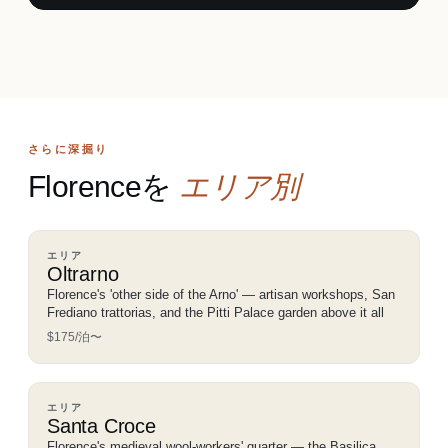
さらに深掘り
Florenceを
エリア別
エリア
Oltrarno
Florence's 'other side of the Arno' — artisan workshops, San
Frediano trattorias, and the Pitti Palace garden above it all
$175/泊〜
エリア
Santa Croce
Florence's medieval wool-workers' quarter — the Basilica