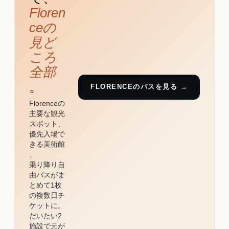
Floren
ceの
見ど
ころ
全部
。
FLORENCEのパスを見る →
Florenceの
主要な観光
スポット、
優先入場で
きる美術館
、
乗り降り自
由バスがま
とめて1枚
の複数日チ
ケットに。
だいたい2
施設で元が