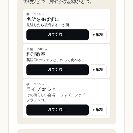
大物ひとつ、鮮やかな記憶ひとつ。
朝 · $38～
名所を並ばずに
見逃したら後悔する一か所。
見て予約 →
+ 旅程
午後 · $85～
料理教室
英語OKのシェフと、作って食べる。
見て予約 →
+ 旅程
夜 · $55～
ライブ or ショー
その街らしい会場 ― ジャズ、ファド、
フラメンコ。
見て予約 →
+ 旅程