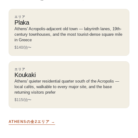
エリア
Plaka
Athens' Acropolis-adjacent old town — labyrinth lanes, 19th-
century townhouses, and the most tourist-dense square mile
in Greece
$140/泊〜
エリア
Koukaki
Athens' quieter residential quarter south of the Acropolis —
local cafés, walkable to every major site, and the base
returning visitors prefer
$115/泊〜
ATHENSの全2エリア →