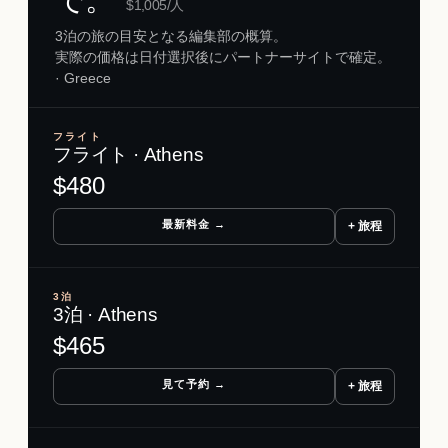
$
1,005
/人
3泊の旅の目安となる編集部の概算。
実際の価格は日付選択後にパートナーサイトで確定。
· Greece
フライト
フライト · Athens
$
480
最新料金 →
+ 旅程
3泊
3泊 · Athens
$
465
見て予約 →
+ 旅程