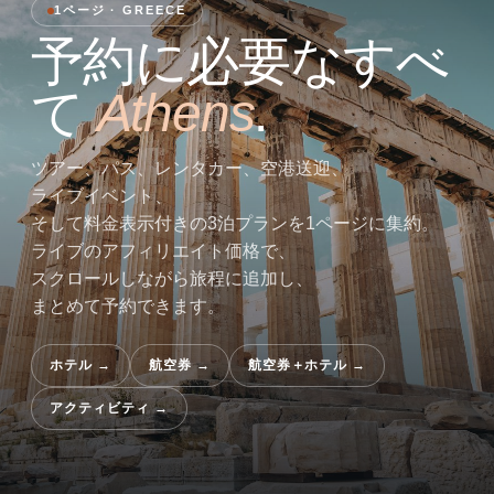
1ページ · GREECE
予約に必要なすべ
て
Athens
.
ツアー、パス、レンタカー、空港送迎、
ライブイベント、
そして料金表示付きの3泊プランを1ページに集約。
ライブのアフィリエイト価格で、
スクロールしながら旅程に追加し、
まとめて予約できます。
ホテル
→
航空券
→
航空券＋ホテル
→
アクティビティ
→