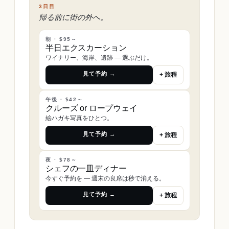
3日目
帰る前に街の外へ。
朝 · $95～
半日エクスカーション
ワイナリー、海岸、遺跡 ― 選ぶだけ。
見て予約 →
+ 旅程
午後 · $42～
クルーズ or ロープウェイ
絵ハガキ写真をひとつ。
見て予約 →
+ 旅程
夜 · $78～
シェフの一皿ディナー
今すぐ予約を ― 週末の良席は秒で消える。
見て予約 →
+ 旅程