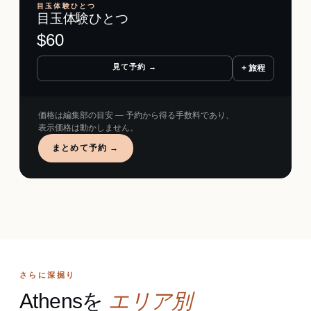
目玉体験ひとつ
目玉体験ひとつ
$
60
見て予約 →
+ 旅程
価格は編集部の目安 ― 予約から得る手数料であり、
表示価格は動かしません。
まとめて予約 →
さらに深掘り
Athensを
エリア別