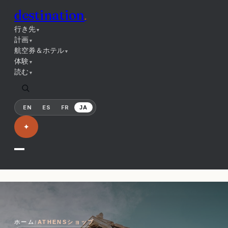
destination
.
行き先
▼
計画
▼
航空券＆ホテル
▼
体験
▼
読む
▼
EN
ES
FR
JA
✦
ホーム
ATHENSショップ
/