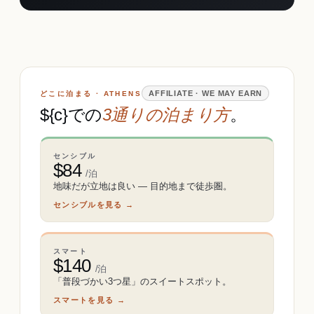
AFFILIATE · WE MAY EARN
どこに泊まる · ATHENS
${c}での
3通りの泊まり方
。
センシブル
$
84
/泊
地味だが立地は良い ― 目的地まで徒歩圏。
センシブルを見る →
スマート
$
140
/泊
「普段づかい3つ星」のスイートスポット。
スマートを見る →