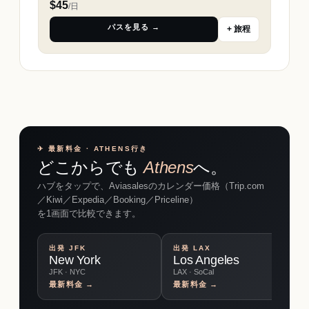
$
45
/日
パスを見る →
+ 旅程
✈︎ 最新料金 · ATHENS行き
どこからでも
Athens
へ。
ハブをタップで、Aviasalesのカレンダー価格（Trip.com
／Kiwi／Expedia／Booking／Priceline）
を1画面で比較できます。
出発
JFK
出発
LAX
出
New York
Los Angeles
C
JFK · NYC
LAX · SoCal
O'
最新料金 →
最新料金 →
最