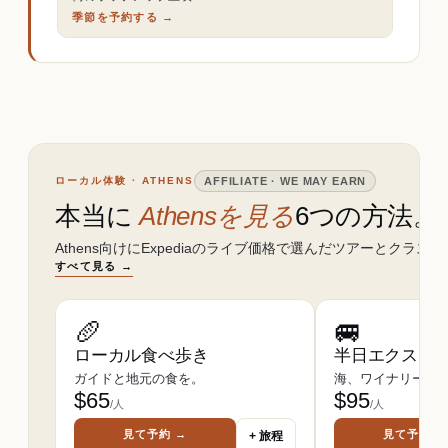
季節を予約する →
ローカル体験 · ATHENS
AFFILIATE · WE MAY EARN
本当に
Athensを見る
6つの方法。
Athens向けにExpediaのライブ価格で選んだツアーとクラス。
すべて見る →
🥖
🚐
ローカル食べ歩き
半日エクスカ
ガイドと地元の食を。
海、ワイナリー、遺
$
65
$
95
/人
/人
見て予約 →
見て予約 →
+ 旅程