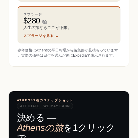
スプラージ
$
280
/泊
人生の旅ならここが下限。
スプラージを見る →
参考価格はAthensの平日相場から編集部が見積もっています
。実際の価格は日付を選んだ後にExpediaで表示されます。
ATHENS3泊のスナップショット
AFFILIATE · WE MAY EARN
決める ―
Athensの旅
を1クリック
で。