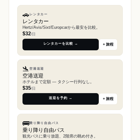
🚗
レンタカー
レンタカー
Hertz/Avis/Sixt/Europcarから最安を比較。
$
32
/日
レンタカーを比較 →
+ 旅程
🛬
空港送迎
空港送迎
ホテルまで定額 ― タクシー行列なし。
$
35
/日
送迎を予約 →
+ 旅程
🚌
乗り降り自由パス
乗り降り自由パス
観光バスに乗り放題、2階席の眺め付き。