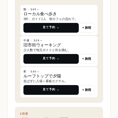
朝 · $65～
ローカル食べ歩き
3軒、ガイド1人、朝カフェの流れで。
見て予約 →
+ 旅程
午後 · $28～
旧市街ウォーキング
少人数で地元ガイドと街を掴む。
見て予約 →
+ 旅程
夜 · $45～
ルーフトップで夕陽
並ばずに入場＋看板カクテル。
見て予約 →
+ 旅程
2日目